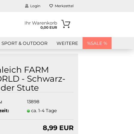
Login
Merkzettel
Ihr Warenkorb
0,00 EUR
SPORT & OUTDOOR
WEITERE
%SALE %
hleich FARM
RLD - Schwarz­
­der Stute
en?
:
13898
zeit:
ca. 1-4 Tage
8,99 EUR