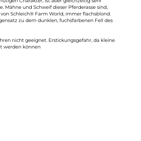
ütigen Charakter, ist aber gleichzeitig sehr
ie. Mähne und Schweif dieser Pferderasse sind,
 von Schleich® Farm World, immer flachsblond.
gensatz zu dem dunklen, fuchsfarbenen Fell des
ren nicht geeignet. Erstickungsgefahr, da kleine
met werden können