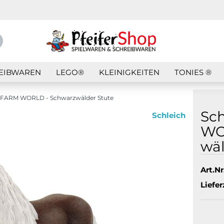
Suche...
E-Mail
EIBWAREN
LEGO®
KLEINIGKEITEN
TONIES ®
Passwort
h FARM WORLD - Schwarzwälder Stute
Sc
Schleich
WO
wäl
Konto erstellen
Passwort vergess
Art.Nr.
Liefer