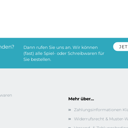
nden?
JET
Dann rufen Sie uns an. Wir können
(fast) alle Spiel- oder Schreibwaren für
Sie bestellen.
bwaren
Mehr über...
Zahlungsinformationen Kl
Widerrufsrecht & Muster-W