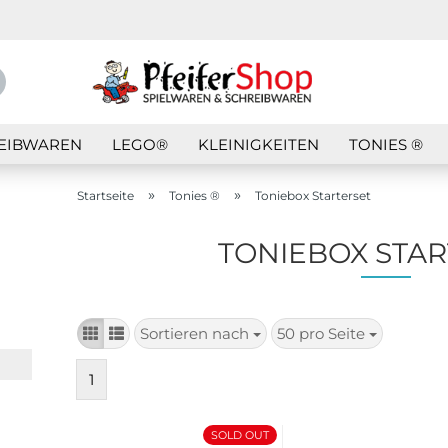
Suche...
E-Mail
EIBWAREN
LEGO®
KLEINIGKEITEN
TONIES ®
Passwort
»
»
Startseite
Tonies ®
Toniebox Starterset
TONIEBOX STAR
Konto erstellen
Passwort vergess
Sortieren nach
50 pro Seite
Sortieren
pro Seite
nach
1
SOLD OUT