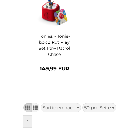
To­nies. - To­nie­
box 2 Rot Play
Set Paw Pa­trol
Chase
149,99 EUR
Sortieren nach
50 pro Seite
Sortieren
pro Seite
nach
1