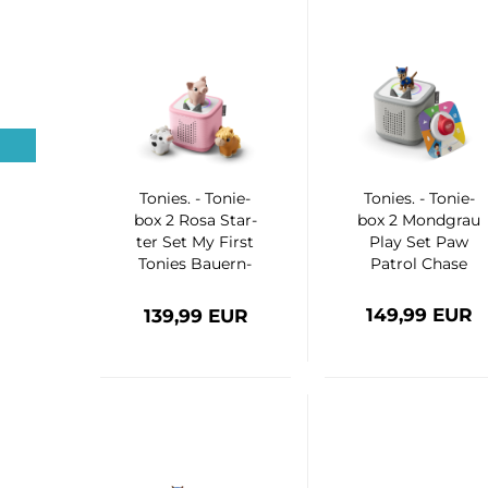
To­nies. - To­nie­
To­nies. - To­nie­
box 2 Rosa Star­
box 2 Mond­grau
ter Set My First
Play Set Paw
To­nies Bau­ern­
Pa­trol Chase
hof
149,99 EUR
139,99 EUR