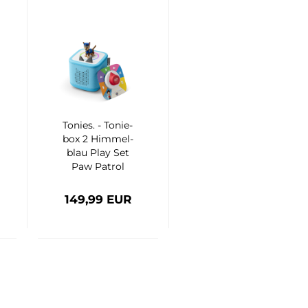
To­nies. - To­nie­
box 2 Him­mel­
blau Play Set
Paw Pa­trol
Chase
149,99 EUR