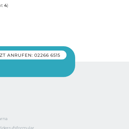
mt
4
)
ZT ANRUFEN: 02266 6515
arna
iderrufsformular