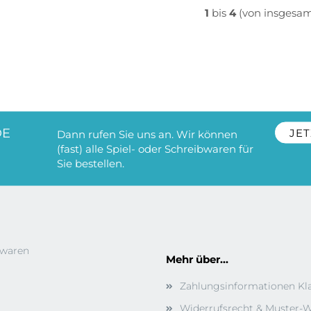
1
bis
4
(von insgesa
DE
JET
Dann rufen Sie uns an. Wir können
(fast) alle Spiel- oder Schreibwaren für
Sie bestellen.
bwaren
Mehr über...
Zahlungsinformationen Kl
Widerrufsrecht & Muster-W