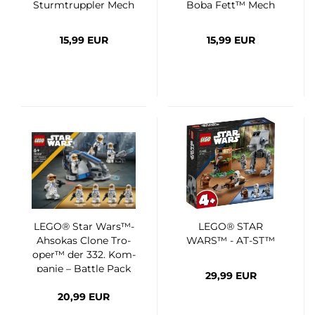
Sturm­trupp­ler Mech
Boba Fett™ Mech
15,99 EUR
15,99 EUR
LEGO® Star Wars™-
LEGO® STAR
Ah­so­kas Clone Tro­
WARS™ - AT-ST™
oper™ der 332. Kom­
pa­nie – Batt­le Pack
29,99 EUR
20,99 EUR