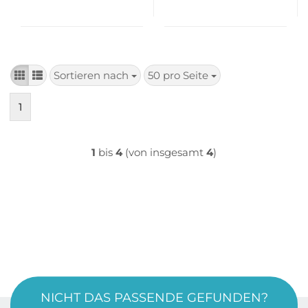
Sortieren nach
50 pro Seite
Sortieren
pro Seite
nach
1
1
bis
4
(von insgesamt
4
)
NICHT DAS PASSENDE GEFUNDEN?