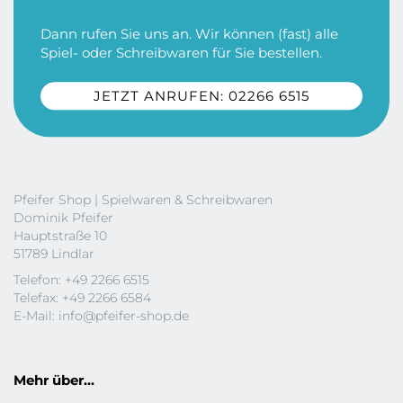
Dann rufen Sie uns an. Wir können (fast) alle
Spiel- oder Schreibwaren für Sie bestellen.
JETZT ANRUFEN: 02266 6515
Pfeifer Shop | Spielwaren & Schreibwaren
Dominik Pfeifer
Hauptstraße 10
51789 Lindlar
Telefon: +49 2266 6515
Telefax: +49 2266 6584
E-Mail:
info@pfeifer-shop.de
Mehr über...