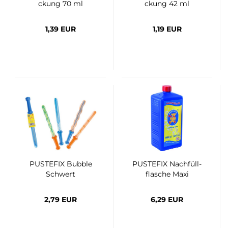
ckung 70 ml
ckung 42 ml
1,39 EUR
1,19 EUR
PUS­TE­FIX Bub­ble
PUS­TE­FIX Nach­füll­
Schwert
fla­sche Maxi
2,79 EUR
6,29 EUR