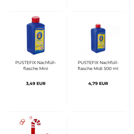
PUS­TE­FIX Nach­füll­
PUS­TE­FIX Nach­füll­
fla­sche Mini
fla­sche Midi 500 ml
3,49 EUR
4,79 EUR