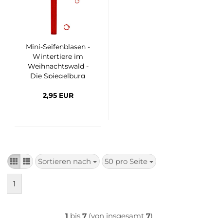
Mini-​Sei­fen­bla­sen -
Win­ter­tie­re im
Weih­nachts­wald -
Die Spie­gel­burg
2,95 EUR
Sortieren nach
50 pro Seite
Sortieren
pro Seite
nach
1
1
bis
7
(von insgesamt
7
)