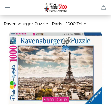
Ra­vens­bur­ger Puz­zle - Paris - 1000 Teile