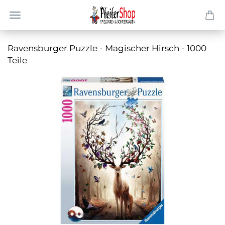
Ra­vens­bur­ger Puz­zle - Ma­gi­scher Hirsch - 1000
Teile