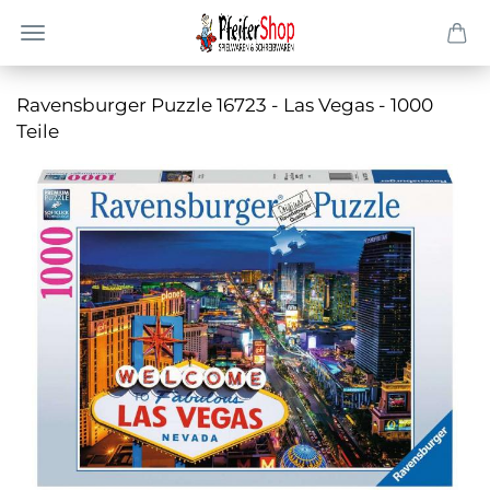
Ra­vens­bur­ger Puz­zle 16723 - Las Vegas - 1000
Teile