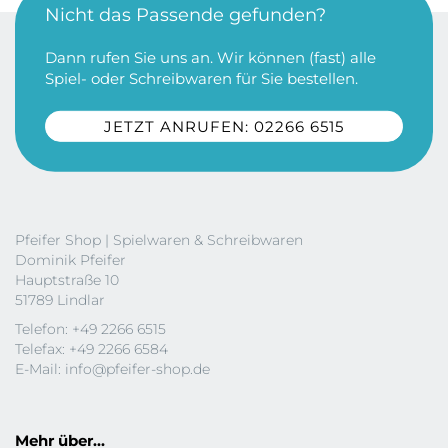
Nicht das Passende gefunden?
Dann rufen Sie uns an. Wir können (fast) alle
Spiel- oder Schreibwaren für Sie bestellen.
JETZT ANRUFEN: 02266 6515
Pfeifer Shop | Spielwaren & Schreibwaren
Dominik Pfeifer
Hauptstraße 10
51789 Lindlar
Telefon: +49 2266 6515
Telefax: +49 2266 6584
E-Mail:
info@pfeifer-shop.de
Mehr über...