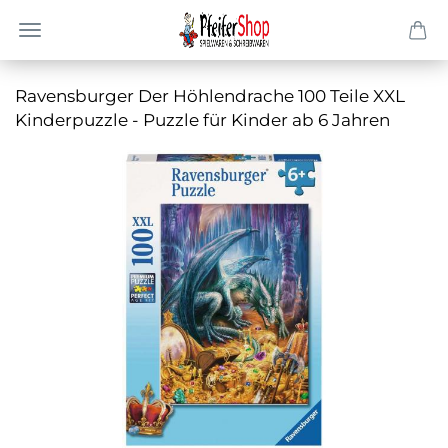
Ra­vens­bur­ger Der Höh­len­dra­che 100 Teile XXL
Kin­der­puz­zle - Puz­zle für Kin­der ab 6 Jah­ren