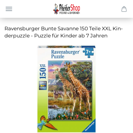
Ra­vens­bur­ger Bunte Sa­van­ne 150 Teile XXL Kin­
der­puz­zle - Puz­zle für Kin­der ab 7 Jah­ren