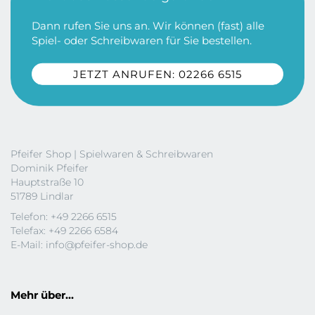
Dann rufen Sie uns an. Wir können (fast) alle
Spiel- oder Schreibwaren für Sie bestellen.
JETZT ANRUFEN: 02266 6515
Pfeifer Shop | Spielwaren & Schreibwaren
Dominik Pfeifer
Hauptstraße 10
51789 Lindlar
Telefon: +49 2266 6515
Telefax: +49 2266 6584
E-Mail:
info@pfeifer-shop.de
Mehr über...