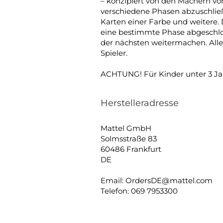
– konzipiert von den Machern von U
verschiedene Phasen abzuschließe
Karten einer Farbe und weitere. 
eine bestimmte Phase abgeschlos
der nächsten weitermachen. Alle
Spieler.
ACHTUNG! Für Kinder unter 3 Jahr
Herstelleradresse
Mattel GmbH
Solmsstraße 83
60486 Frankfurt
DE
Email: OrdersDE@mattel.com
Telefon: 069 7953300