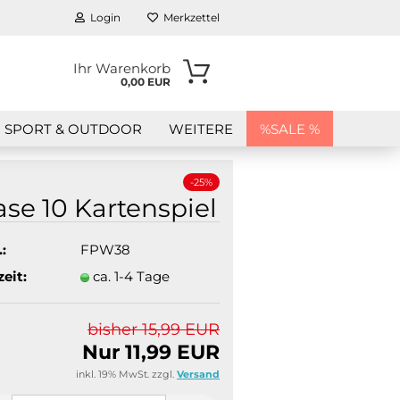
Login
Merkzettel
Ihr Warenkorb
0,00 EUR
SPORT & OUTDOOR
WEITERE
%SALE %
-25%
se 10 Kar­ten­spiel
:
FPW38
zeit:
ca. 1-4 Tage
en?
bisher 15,99 EUR
Nur 11,99 EUR
inkl. 19% MwSt. zzgl.
Versand