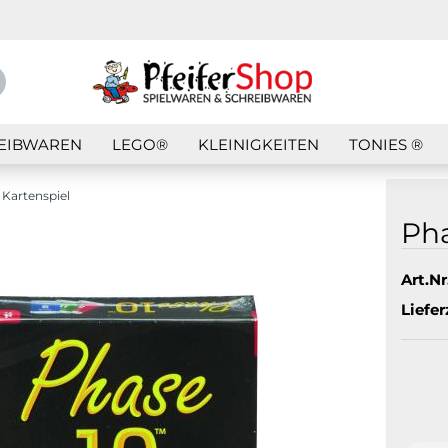
Suche...
E-Mail
EIBWAREN
LEGO®
KLEINIGKEITEN
TONIES ®
Passwort
 Kartenspiel
Pha
Art.Nr.
Konto erstellen
Liefer
Passwort vergess