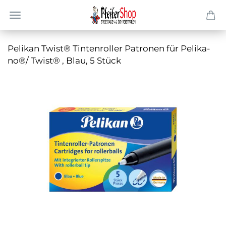
Pe­li­kan Twist® Tin­ten­rol­ler Pa­tro­nen für Pe­li­ka­
no®/ Twist® , Blau, 5 Stück