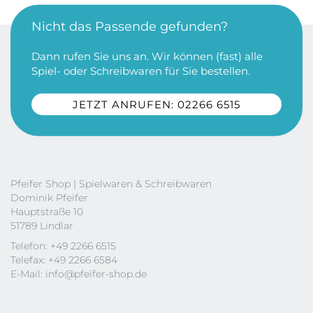
Nicht das Passende gefunden?
Dann rufen Sie uns an. Wir können (fast) alle
Spiel- oder Schreibwaren für Sie bestellen.
JETZT ANRUFEN: 02266 6515
Pfeifer Shop | Spielwaren & Schreibwaren
Dominik Pfeifer
Hauptstraße 10
51789 Lindlar
Telefon: +49 2266 6515
Telefax: +49 2266 6584
E-Mail:
info@pfeifer-shop.de