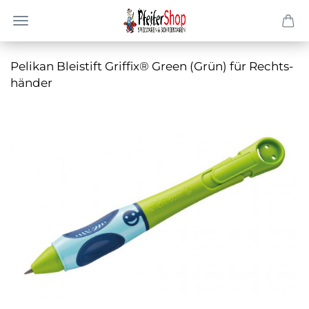
Pe­li­kan Blei­stift Grif­fix® Green (Grün) für Rechts­
hän­der