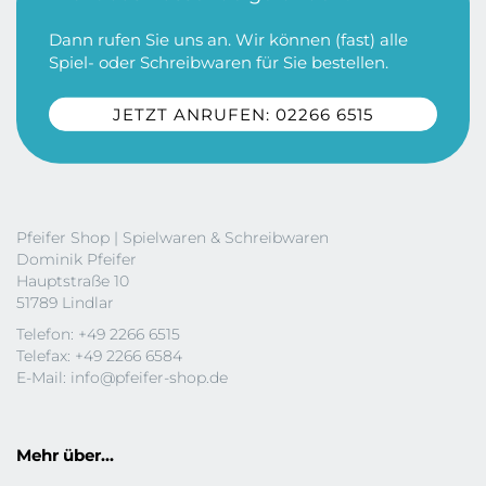
Dann rufen Sie uns an. Wir können (fast) alle
Spiel- oder Schreibwaren für Sie bestellen.
JETZT ANRUFEN: 02266 6515
Pfeifer Shop | Spielwaren & Schreibwaren
Dominik Pfeifer
Hauptstraße 10
51789 Lindlar
Telefon: +49 2266 6515
Telefax: +49 2266 6584
E-Mail:
info@pfeifer-shop.de
Mehr über...