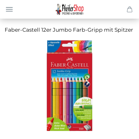
Faber-​Castell 12er Jumbo Farb-​Gripp mit Spit­zer