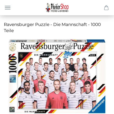
Ra­vens­bur­ger Puz­zle - Die Mann­schaft - 1000
Teile