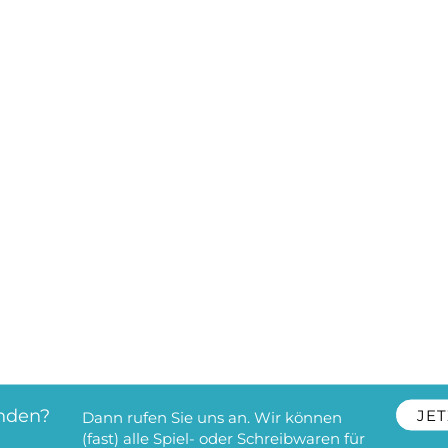
nden?
JET
Dann rufen Sie uns an. Wir können
(fast) alle Spiel- oder Schreibwaren für