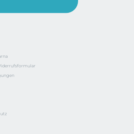
arna
iderrufsformular
ngungen
hutz