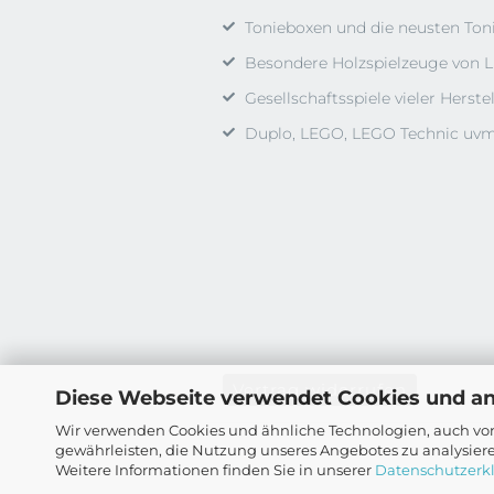
Tonieboxen und die neusten Ton
Besondere Holzspielzeuge von L
Gesellschaftsspiele vieler Herstel
Duplo, LEGO, LEGO Technic uvm
Vertrag widerrufen
Diese Webseite verwendet Cookies und a
Wir verwenden Cookies und ähnliche Technologien, auch von
gewährleisten, die Nutzung unseres Angebotes zu analysier
Weitere Informationen finden Sie in unserer
Datenschutzerk