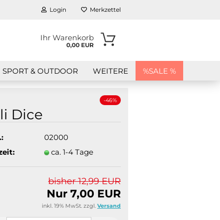
Login
Merkzettel
Ihr Warenkorb
0,00 EUR
SPORT & OUTDOOR
WEITERE
%SALE %
-46%
li Dice
:
02000
zeit:
ca. 1-4 Tage
en?
bisher 12,99 EUR
Nur 7,00 EUR
inkl. 19% MwSt. zzgl.
Versand