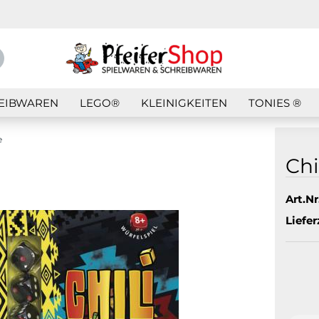
Suche...
E-Mail
EIBWAREN
LEGO®
KLEINIGKEITEN
TONIES ®
Passwort
e
Chi
Art.Nr.
Konto erstellen
Liefer
Passwort vergess