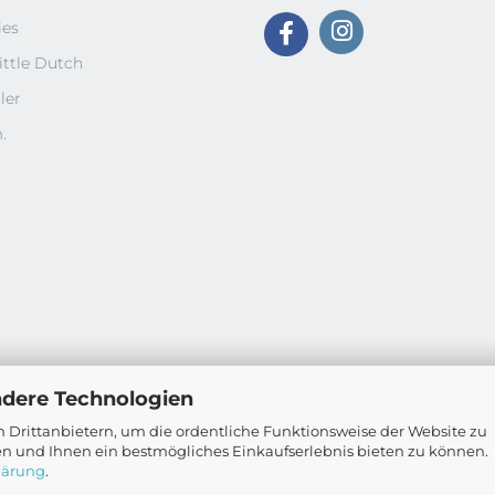
ies
ittle Dutch
ler
.
ndere Technologien
 Drittanbietern, um die ordentliche Funktionsweise der Website zu
en und Ihnen ein bestmögliches Einkaufserlebnis bieten zu können.
Onlineshop erstellen
mit Gambio.de © 2026
lärung
.