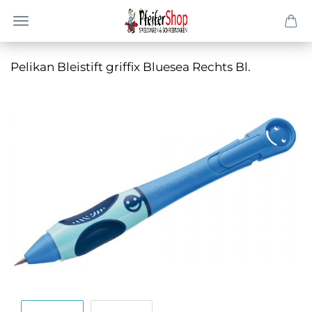
Pe­li­kan Blei­stift grif­fix Blue­sea Rechts Bl.